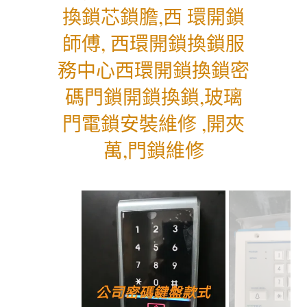
換鎖芯鎖膽,西 環開鎖
師傅, 西環開鎖換鎖服
務中心西環開鎖換鎖密
碼門鎖開鎖換鎖,玻璃
門電鎖安裝維修 ,開夾
萬,門鎖維修